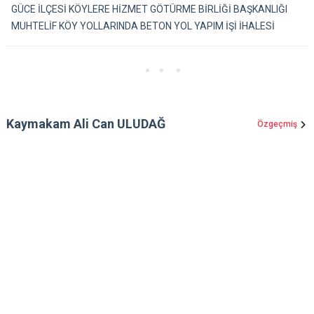
GÜCE İLÇESİ KÖYLERE HİZMET GÖTÜRME BİRLİĞİ BAŞKANLIĞI
MUHTELİF KÖY YOLLARINDA BETON YOL YAPIM İŞİ İHALESİ
Kaymakam Ali Can ULUDAĞ
Özgeçmiş